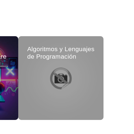
Algoritmos y Lenguajes
Progra
are
de Programación
Orienta
(GNúñe